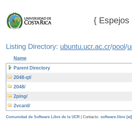
{ Espejos 
Listing Directory:
ubuntu.ucr.ac.cr
/
pool
/
u
Name
Parent Directory
2048-qt/
2048/
2ping/
2vcard/
Comunidad de Software Libre de la UCR
| Contacto:
software.libre [at