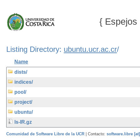
{ Espejos 
Listing Directory:
ubuntu.ucr.ac.cr
/
Name
dists/
indices/
pool/
project/
ubuntu/
ls-lR.gz
Comunidad de Software Libre de la UCR
| Contacto:
software.libre [at